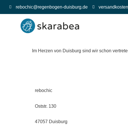
Zum
rebochic@regenbogen-duisburg.de
versandkosten
Inhalt
springen
Im Herzen von Duisburg sind wir schon vertret
rebochic
Oststr. 130
47057 Duisburg