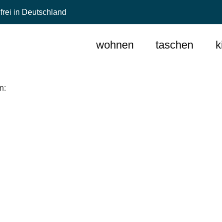
frei in Deutschland
wohnen
taschen
k
en: