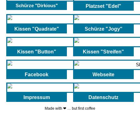
Schürze "Dirkious"
Platzset "Edel"
Kissen "Quadrate"
Schürze "Jogy"
Kissen "Button"
Kissen "Streifen"
Facebook
Webseite
Impressum
Datenschutz
Made with ❤ … but first coffee