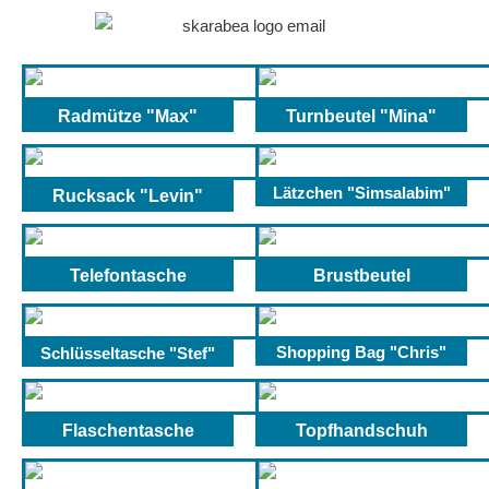
Radmütze "Max"
Turnbeutel "Mina"
Lätzchen "Simsalabim"
Rucksack "Levin"
Telefontasche
Brustbeutel
Schlüsseltasche "Stef"
Shopping Bag "Chris"
Flaschentasche
Topfhandschuh