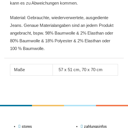
kann es zu Abweichungen kommen.
Material: Gebrauchte, wiederverwertete, ausgediente
Jeans. Genaue Materialangaben sind an jedem Produkt
angebracht, bspw. 98% Baumwolle & 2% Elasthan oder
80% Baumwolle & 18% Polyester & 2% Elasthan oder
100 % Baumwolle.
Maße
57 x 51 cm, 70 x 70 cm
stores
zahlungsinfos