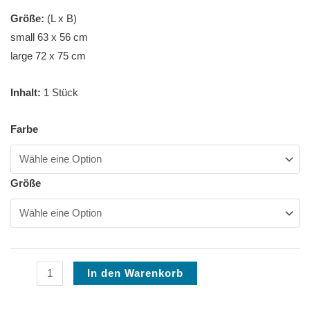
Größe:
(L x B)
small 63 x 56 cm
large 72 x 75 cm
Inhalt:
1 Stück
Kochschürze
Farbe
Menge
Größe
In den Warenkorb