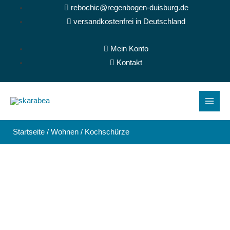
Zum
rebochic@regenbogen-duisburg.de
Inhalt
versandkostenfrei in Deutschland
springen
Mein Konto
Kontakt
Main
Menu
Startseite
/
Wohnen
/ Kochschürze