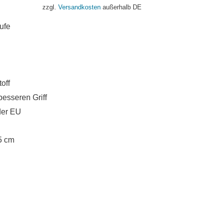
zzgl.
Versandkosten
außerhalb DE
ufe
off
besseren Griff
der EU
5 cm