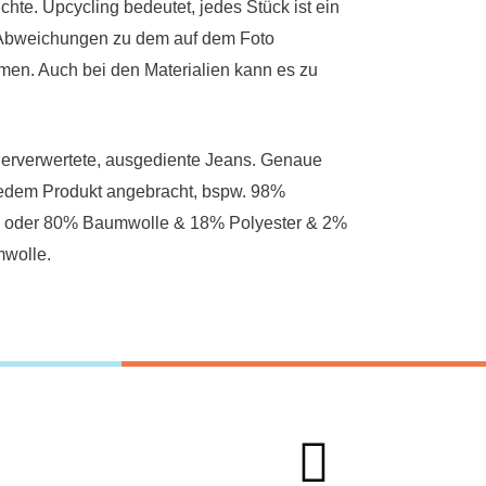
hte. Upcycling bedeutet, jedes Stück ist ein
 Abweichungen zu dem auf dem Foto
en. Auch bei den Materialien kann es zu
derverwertete, ausgediente Jeans. Genaue
jedem Produkt angebracht, bspw. 98%
 oder 80% Baumwolle & 18% Polyester & 2%
wolle.
F
I