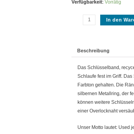
Schlüsselanhänger
Verfügbarkeit:
Vorrätig
Menge
In den Wa
Beschreibung
Das Schlüsselband, recyce
Schlaufe fest im Griff. Das
Farbton gehalten. Die Rän
silbernen Metallring, der 
können weitere Schlüsselr
einer Overlocknaht versäub
Unser Motto lautet: Used j