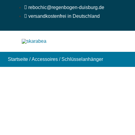
Zum
rebochic@regenbogen-duisburg.de
Inhalt
versandkostenfrei in Deutschland
springen
Startseite
/
Accessoires
/ Schlüsselanhänger