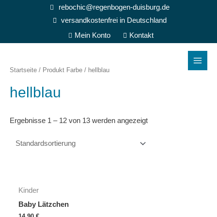
Zum
rebochic@regenbogen-duisburg.de
Inhalt
versandkostenfrei in Deutschland
springen
Mein Konto
Kontakt
Main
Menu
Startseite
/ Produkt Farbe / hellblau
hellblau
Ergebnisse 1 – 12 von 13 werden angezeigt
Kinder
Baby Lätzchen
14,90
€