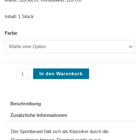
Maße: 31x38cm, Kordelband: 120 cm
Inhalt: 1 Stück
Turnbeutel
Farbe
Menge
In den Warenkorb
Beschreibung
Zusätzliche Informationen
Der Sportbeutel hält sich als Klassiker durch die
Generationen hinweg. Diesmal wurde er aus