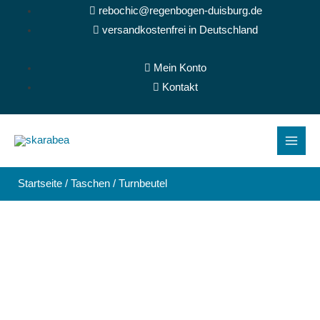
Zum
rebochic@regenbogen-duisburg.de
Inhalt
versandkostenfrei in Deutschland
springen
Mein Konto
Kontakt
Main
Menu
Startseite
/
Taschen
/ Turnbeutel